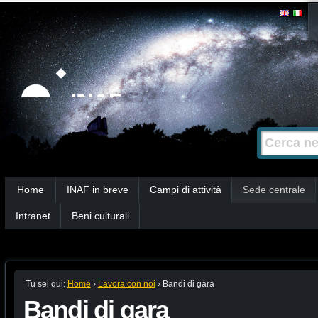
Salta
Strumenti
personali
ai
contenuti.
|
Salta
alla
Cerca nel s
Ricerca
navigazione
avanzata…
Sezioni
Home
INAF in breve
Campi di attività
Sede centrale
Intranet
Beni culturali
Tu sei qui:
Home
›
Lavora con noi
›
Bandi di gara
Bandi di gara