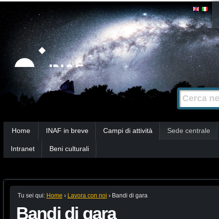
Salta
Strumenti
personali
ai
contenuti.
|
Salta
alla
Cerca nel s
Ricerca
navigazione
avanzata…
Sezioni
Home
INAF in breve
Campi di attività
Sede centrale
Intranet
Beni culturali
Tu sei qui:
Home
›
Lavora con noi
›
Bandi di gara
Bandi di gara