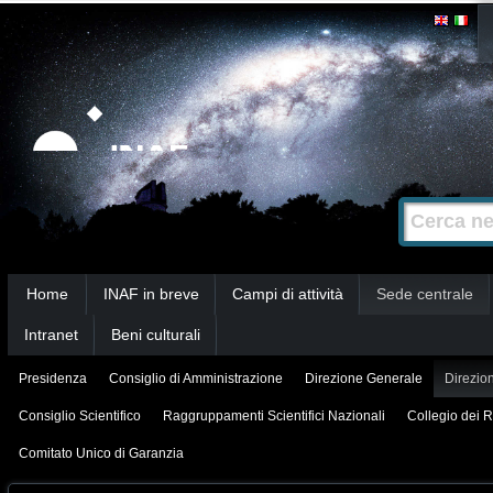
Salta
Strumenti
personali
ai
contenuti.
|
Salta
alla
Cerca nel s
Ricerca
navigazione
avanzata…
Sezioni
Home
INAF in breve
Campi di attività
Sede centrale
Intranet
Beni culturali
Presidenza
Consiglio di Amministrazione
Direzione Generale
Direzion
Consiglio Scientifico
Raggruppamenti Scientifici Nazionali
Collegio dei R
Comitato Unico di Garanzia