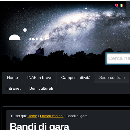
Salta
Strumenti
personali
ai
contenuti.
|
Salta
alla
Cerca nel s
Ricerca
navigazione
avanzata…
Sezioni
Home
INAF in breve
Campi di attività
Sede centrale
Intranet
Beni culturali
Tu sei qui:
Home
›
Lavora con noi
›
Bandi di gara
Bandi di gara