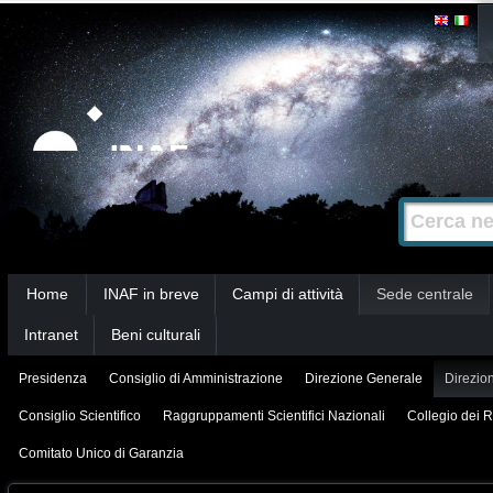
Salta
Strumenti
personali
ai
contenuti.
|
Salta
alla
Cerca nel s
Ricerca
navigazione
avanzata…
Sezioni
Home
INAF in breve
Campi di attività
Sede centrale
Intranet
Beni culturali
Presidenza
Consiglio di Amministrazione
Direzione Generale
Direzion
Consiglio Scientifico
Raggruppamenti Scientifici Nazionali
Collegio dei R
Comitato Unico di Garanzia