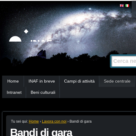
Salta
Strumenti
personali
ai
contenuti.
|
Salta
alla
Cerca nel s
Ricerca
navigazione
avanzata…
Sezioni
Home
INAF in breve
Campi di attività
Sede centrale
Intranet
Beni culturali
Tu sei qui:
Home
›
Lavora con noi
›
Bandi di gara
Bandi di gara