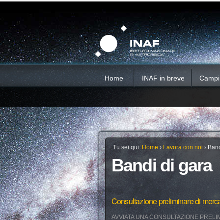
Salta
Strumenti
Sezioni
personali
ai
contenuti.
|
Salta
alla
navigazione
Home
INAF in breve
Campi d
Tu sei qui:
Home
›
Lavora con noi
›
Band
Bandi di gara
Consultazione preliminare di merc
AVVIATA UNA CONSULTAZIONE PRELIM