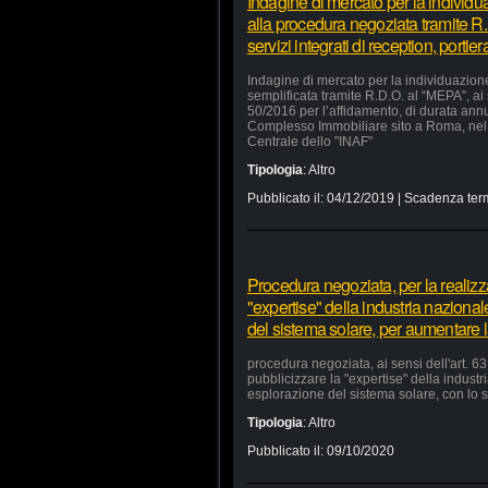
Indagine di mercato per la individu
alla procedura negoziata tramite R.
servizi integrati di reception, portie
Indagine di mercato per la individuazion
semplificata tramite R.D.O. al “MEPA”, ai
50/2016 per l’affidamento, di durata annua
Complesso Immobiliare sito a Roma, nel 
Centrale dello "INAF"
Tipologia
:
Altro
Pubblicato il:
04/12/2019
| Scadenza ter
Procedura negoziata, per la realizzaz
"expertise" della industria nazional
del sistema solare, per aumentare la
procedura negoziata, ai sensi dell'art. 63,
pubblicizzare la "expertise" della industr
esplorazione del sistema solare, con lo s
Tipologia
:
Altro
Pubblicato il:
09/10/2020