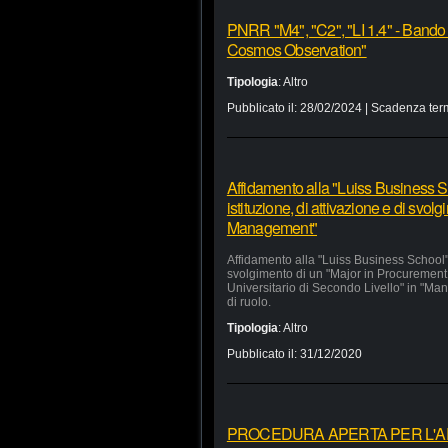
PNRR "M4", "C2", "LI 1.4" - Bando
Cosmos Observation"
Tipologia
:
Altro
Pubblicato il:
28/02/2024
| Scadenza ter
Affidamento alla "Luiss Business Sc
istituzione, di attivazione e di svo
Management"
Affidamento alla "Luiss Business School" d
svolgimento di un "Major in Procurement
Universitario di Secondo Livello" in "Man
di ruolo.
Tipologia
:
Altro
Pubblicato il:
31/12/2020
PROCEDURA APERTA PER L'APP