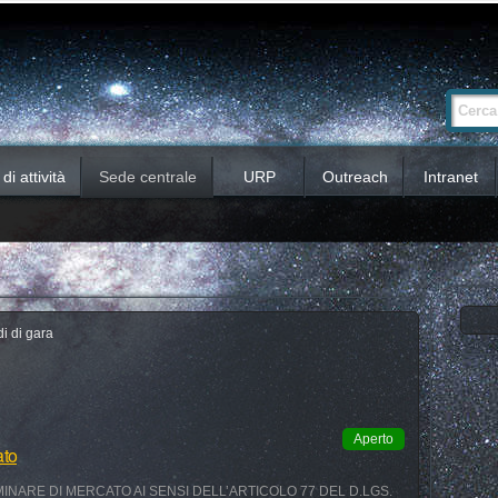
Ricerca
Cerca nel 
avanzata…
i attività
Sede centrale
URP
Outreach
Intranet
i di gara
Aperto
ato
INARE DI MERCATO AI SENSI DELL’ARTICOLO 77 DEL D.LGS.