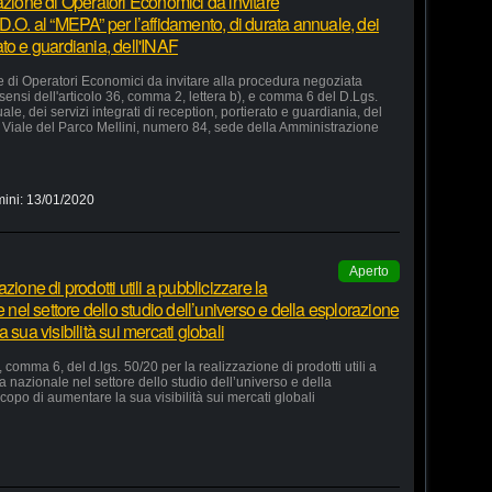
azione di Operatori Economici da invitare
D.O. al “MEPA” per l’affidamento, di durata annuale, dei
rato e guardiania, dell'INAF
e di Operatori Economici da invitare alla procedura negoziata
 sensi dell'articolo 36, comma 2, lettera b), e comma 6 del D.Lgs.
le, dei servizi integrati di reception, portierato e guardiania, del
Viale del Parco Mellini, numero 84, sede della Amministrazione
mini:
13/01/2020
Aperto
ione di prodotti utili a pubblicizzare la
e nel settore dello studio dell’universo e della esplorazione
 sua visibilità sui mercati globali
 comma 6, del d.lgs. 50/20 per la realizzazione di prodotti utili a
ia nazionale nel settore dello studio dell’universo e della
copo di aumentare la sua visibilità sui mercati globali