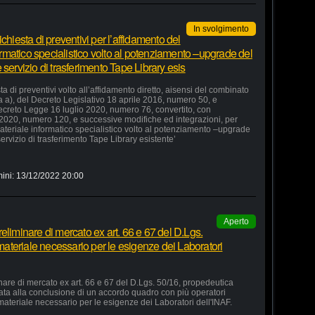
In svolgimento
chiesta di preventivi per l’affidamento del
formatico specialistico volto al potenziamento –upgrade del
servizio di trasferimento Tape Library esis
a di preventivi volto all’affidamento diretto, aisensi del combinato
ra a), del Decreto Legislativo 18 aprile 2016, numero 50, e
 Decreto Legge 16 luglio 2020, numero 76, convertito, con
 2020, numero 120, e successive modifiche ed integrazioni, per
 materiale informatico specialistico volto al potenziamento –upgrade
ervizio di trasferimento Tape Library esistente’
ini:
13/12/2022 20:00
Aperto
eliminare di mercato ex art. 66 e 67 del D.Lgs.
 materiale necessario per le esigenze dei Laboratori
nare di mercato ex art. 66 e 67 del D.Lgs. 50/16, propedeutica
zata alla conclusione di un accordo quadro con più operatori
 materiale necessario per le esigenze dei Laboratori dell'INAF.