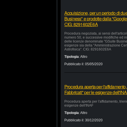
Acquisizione, per un periodo di due
Business" e prodotte dalla "Google 
CIG: 8291602E6A
Procedura negoziata, ai sensi dell'artico
numero 50, e successive modifiche ed inte
delle licenze denominate "GSuite Busines
esigenze sia della "Amministrazione Centra
Astrofisica". CIG: 8291602E6A
Tipologia
:
Altro
Pubblicato il:
05/05/2020
Procedura aperta per l'affidamento,
Fabbricati" per le esigenze dell'IN
Procedura aperta per l'affidamento, trien
esigenze dell'INAF
Tipologia
:
Altro
Pubblicato il:
30/12/2020