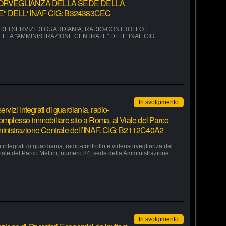
ORVEGLIANZA DELLA SEDE DELLA
 DELL' INAF CIG: B324383CEC
EI SERVIZI DI GUARDIANIA, RADIO-CONTROLLO E
LA "AMMINISTRAZIONE CENTRALE" DELL' INAF CIG:
In svolgimento
rvizi integrati di guardiania, radio-
complesso immobiliare sito a Roma, al Viale del Parco
ministrazione Centrale dell’INAF. CIG: B2112C40A2
 integrati di guardiania, radio-controllo e videosorveglianza del
iale del Parco Mellini, numero 84, sede della Amministrazione
In svolgimento