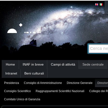
Salta
Strumenti
personali
ai
contenuti.
|
Salta
alla
Cerca nel s
Ricerca
navigazione
avanzata…
Sezioni
Home
INAF in breve
Campi di attività
Sede centrale
Intranet
Beni culturali
Presidenza
Consiglio di Amministrazione
Direzione Generale
Direzion
Consiglio Scientifico
Raggruppamenti Scientifici Nazionali
Collegio dei R
Comitato Unico di Garanzia