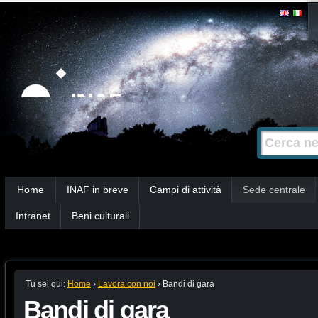
Salta
Strumenti
personali
ai
contenuti.
|
Salta
alla
Cerca nel s
Ricerca
navigazione
avanzata…
Sezioni
Home
INAF in breve
Campi di attività
Sede centrale
Intranet
Beni culturali
Tu sei qui:
Home
›
Lavora con noi
›
Bandi di gara
Bandi di gara