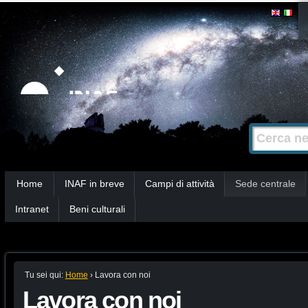
Salta
Strumenti
personali
ai
contenuti.
|
Salta
alla
Cerca nel s
Ricerca
navigazione
avanzata…
Sezioni
Home
INAF in breve
Campi di attività
Sede centrale
Intranet
Beni culturali
Tu sei qui:
Home
›
Lavora con noi
Lavora con noi