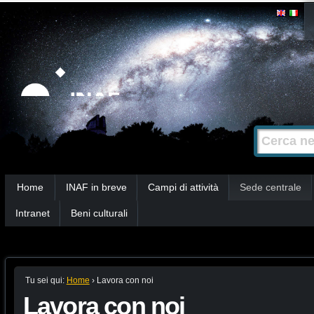
Salta
Strumenti
personali
ai
contenuti.
|
Salta
alla
Cerca nel s
Ricerca
navigazione
avanzata…
Sezioni
Home
INAF in breve
Campi di attività
Sede centrale
Intranet
Beni culturali
Tu sei qui:
Home
›
Lavora con noi
Lavora con noi