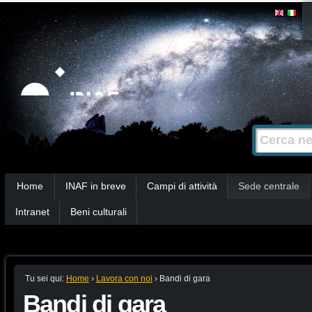
Salta
Strumenti
personali
ai
contenuti.
|
Salta
alla
Cerca nel s
Ricerca
navigazione
avanzata…
Sezioni
Home
INAF in breve
Campi di attività
Sede centrale
Intranet
Beni culturali
Tu sei qui:
Home
›
Lavora con noi
›
Bandi di gara
Bandi di gara