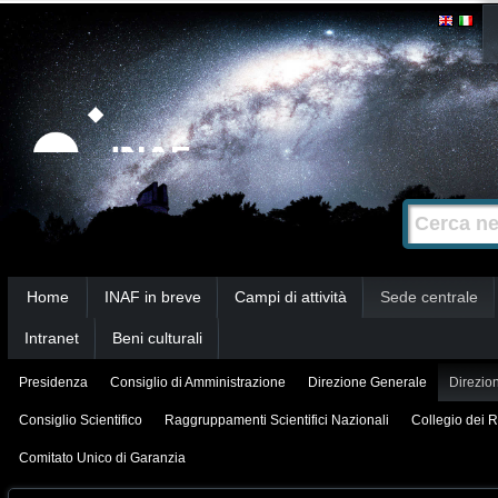
Salta
Strumenti
personali
ai
contenuti.
|
Salta
alla
Cerca nel s
Ricerca
navigazione
avanzata…
Sezioni
Home
INAF in breve
Campi di attività
Sede centrale
Intranet
Beni culturali
Presidenza
Consiglio di Amministrazione
Direzione Generale
Direzion
Consiglio Scientifico
Raggruppamenti Scientifici Nazionali
Collegio dei R
Comitato Unico di Garanzia