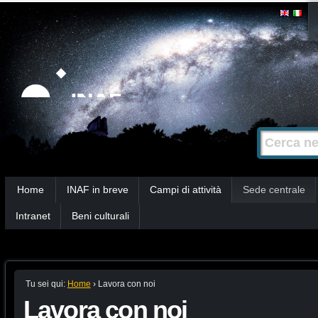
Salta
Strumenti
personali
ai
contenuti.
|
Salta
alla
Cerca nel s
Ricerca
navigazione
avanzata…
Sezioni
Home
INAF in breve
Campi di attività
Sede centrale
Intranet
Beni culturali
Tu sei qui:
Home
›
Lavora con noi
Lavora con noi