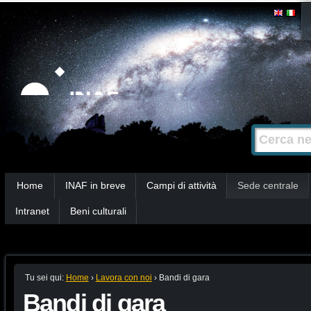
Salta
Strumenti
personali
ai
contenuti.
|
Salta
alla
Cerca nel s
Ricerca
navigazione
avanzata…
Sezioni
Home
INAF in breve
Campi di attività
Sede centrale
Intranet
Beni culturali
Tu sei qui:
Home
›
Lavora con noi
›
Bandi di gara
Bandi di gara