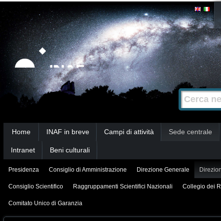
Salta
Strumenti
personali
ai
contenuti.
|
Salta
alla
Cerca nel s
Ricerca
navigazione
avanzata…
Sezioni
Home
INAF in breve
Campi di attività
Sede centrale
Intranet
Beni culturali
Presidenza
Consiglio di Amministrazione
Direzione Generale
Direzion
Consiglio Scientifico
Raggruppamenti Scientifici Nazionali
Collegio dei R
Comitato Unico di Garanzia