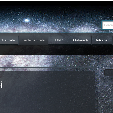
Ricerca
Cerca nel 
avanzata…
i attività
Sede centrale
URP
Outreach
Intranet
i