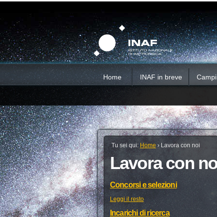
Salta
Strumenti
Sezioni
personali
ai
contenuti.
|
Salta
alla
navigazione
Home
INAF in breve
Campi d
Tu sei qui:
Home
›
Lavora con noi
Lavora con no
Concorsi e selezioni
Leggi il resto
Incarichi di ricerca