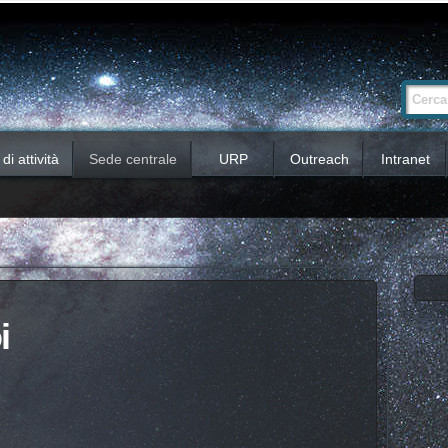
Ricerca
Cerca nel 
avanzata…
i attività
Sede centrale
URP
Outreach
Intranet
i