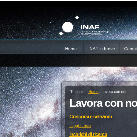
Salta
Strumenti
Sezioni
personali
ai
contenuti.
|
Salta
alla
navigazione
Home
INAF in breve
Campi d
Tu sei qui:
Home
›
Lavora con noi
Lavora con no
Concorsi e selezioni
Leggi il resto
Incarichi di ricerca