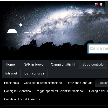
Salta
Strumenti
personali
ai
contenuti.
|
Salta
alla
Cerca nel s
Ricerca
navigazione
avanzata…
Sezioni
Home
INAF in breve
Campi di attività
Sede centrale
Intranet
Beni culturali
Presidenza
Consiglio di Amministrazione
Direzione Generale
Direzion
Consiglio Scientifico
Raggruppamenti Scientifici Nazionali
Collegio dei R
Comitato Unico di Garanzia