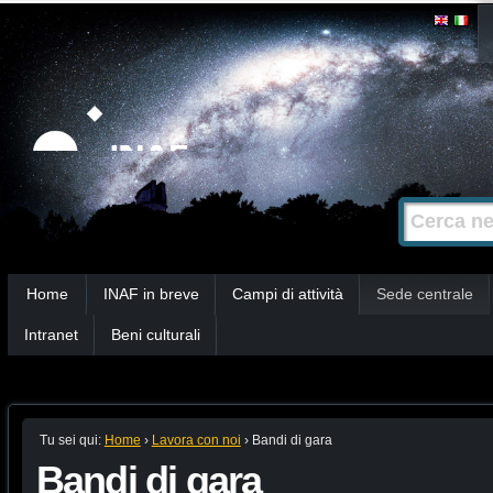
Salta
Strumenti
personali
ai
contenuti.
|
Salta
alla
Cerca nel s
Ricerca
navigazione
avanzata…
Sezioni
Home
INAF in breve
Campi di attività
Sede centrale
Intranet
Beni culturali
Tu sei qui:
Home
›
Lavora con noi
›
Bandi di gara
Bandi di gara