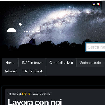
Salta
Strumenti
personali
ai
contenuti.
|
Salta
alla
Cerca nel s
Ricerca
navigazione
avanzata…
Sezioni
Home
INAF in breve
Campi di attività
Sede centrale
Intranet
Beni culturali
Tu sei qui:
Home
›
Lavora con noi
Lavora con noi