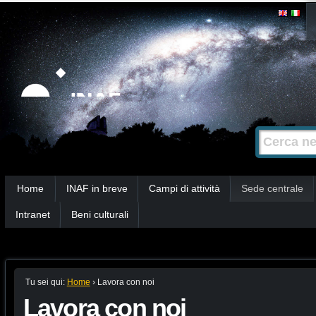
Salta
Strumenti
personali
ai
contenuti.
|
Salta
alla
Cerca nel s
Ricerca
navigazione
avanzata…
Sezioni
Home
INAF in breve
Campi di attività
Sede centrale
Intranet
Beni culturali
Tu sei qui:
Home
›
Lavora con noi
Lavora con noi