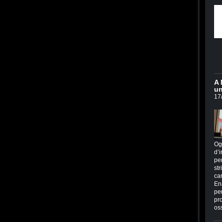
A 
un
17
Og
d’i
per
str
ca
En
per
pr
os