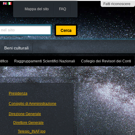
Fatti riconoscere
Mappa del sito
FAQ
sito
Beni culturali
tifico
Raggruppamenti Scientifici Nazionali
Collegio dei Revisori dei Conti
Presidenza
Consiglio di Amministrazione
Direzione Generale
Direttore Generale
Telesio_INAF.jpg