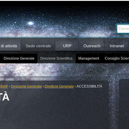
Ricerca
Cerca nel 
avanzata…
i attività
Sede centrale
URP
Outreach
Intranet
Direzione Generale
Direzione Scientifica
Management
Consiglio Scien
 INAF
›
Direzione Generale
›
Direttore Generale
›
ACCESSIBILITÀ
TÀ