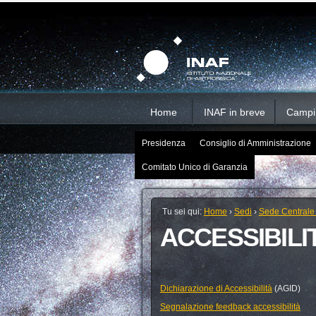
Salta
Strumenti
Sezioni
personali
ai
contenuti.
|
Salta
alla
navigazione
Home
INAF in breve
Campi d
Presidenza
Consiglio di Amministrazione
Comitato Unico di Garanzia
Tu sei qui:
Home
›
Sedi
›
Sede Centrale
ACCESSIBILI
Dichiarazione di Accessibilità
(AGID)
Segnalazione feedback accessibilità