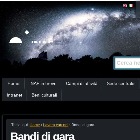
Salta
Strumenti
personali
ai
contenuti.
|
Salta
alla
Cerca nel s
Ricerca
navigazione
avanzata…
Sezioni
Home
INAF in breve
Campi di attività
Sede centrale
Intranet
Beni culturali
Tu sei qui:
Home
›
Lavora con noi
›
Bandi di gara
Bandi di gara