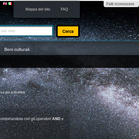
Fatti riconoscere
Mappa del sito
FAQ
sito
Beni culturali
ca più articolata.
 combinandole con gli operatori
AND
e