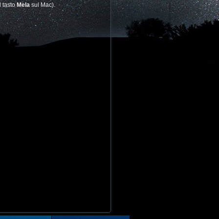
l tasto
Mela
sul Mac).