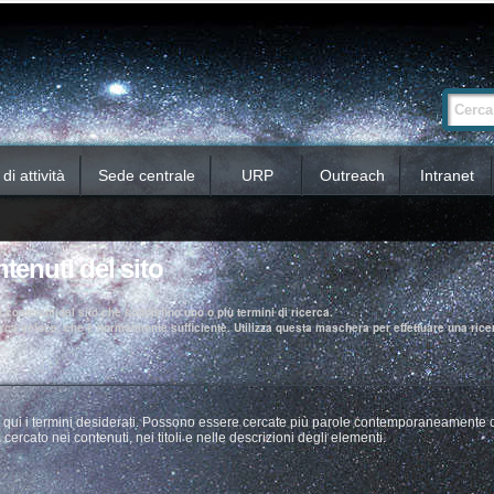
Ricerca
Cerca nel 
avanzata…
i attività
Sede centrale
URP
Outreach
Intranet
tenuti del sito
 contenuti del sito che soddisfino uno o più termini di ricerca.
rca veloce, che è normalmente sufficiente. Utilizza questa maschera per effettuare una ricer
sci qui i termini desiderati. Possono essere cercate più parole contemporaneamente
 cercato nei contenuti, nei titoli e nelle descrizioni degli elementi.