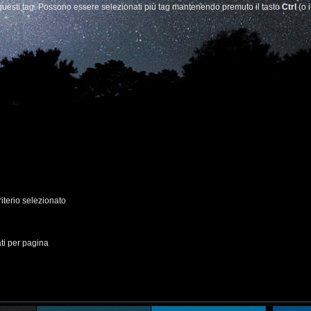
i questi tag. Possono essere selezionati più tag mantenendo premuto il tasto
Ctrl
(o i
criterio selezionato
ati per pagina