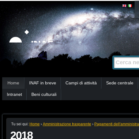
Salta
Strumenti
personali
ai
contenuti.
|
Salta
alla
Cerca nel s
Ricerca
navigazione
avanzata…
Sezioni
Home
INAF in breve
Campi di attività
Sede centrale
Intranet
Beni culturali
Tu sei qui:
Home
›
Amministrazione trasparente
›
Pagamenti dell'amministr
2018