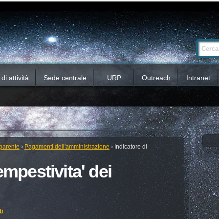
Ricerca
Cerca nel 
avanzata…
i attività
Sede centrale
URP
Outreach
Intranet
parente
›
Pagamenti dell'amministrazione
›
Indicatore di
empestivita' dei
ti