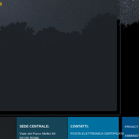
ti
SEDE CENTRALE:
CONTATTI:
PRIVACY
Viale del Parco Mellini 84
POSTA ELETTRONICA CERTIFICATA
AMMINIS
00136 ROMA