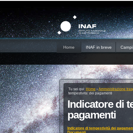
Salta
Strumenti
Sezioni
personali
ai
contenuti.
|
Salta
alla
navigazione
Home
INAF in breve
Campi d
Tu sei qui:
Home
›
Amministrazione tras
tempestivita' dei pagamenti
Indicatore di t
pagamenti
Indicatore di tempestività dei pagamen
Documenti