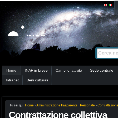
Salta
Strumenti
personali
ai
contenuti.
|
Salta
alla
Cerca nel s
Ricerca
navigazione
avanzata…
Sezioni
Home
INAF in breve
Campi di attività
Sede centrale
Intranet
Beni culturali
Tu sei qui:
Home
›
Amministrazione trasparente
›
Personale
›
Contrattazione
Contrattazione collettiva