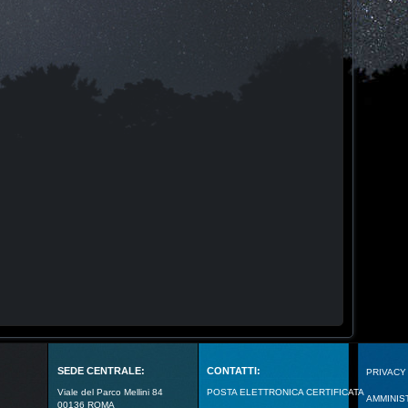
SEDE CENTRALE:
CONTATTI:
PRIVACY
Viale del Parco Mellini 84
POSTA ELETTRONICA CERTIFICATA
AMMINIS
00136 ROMA