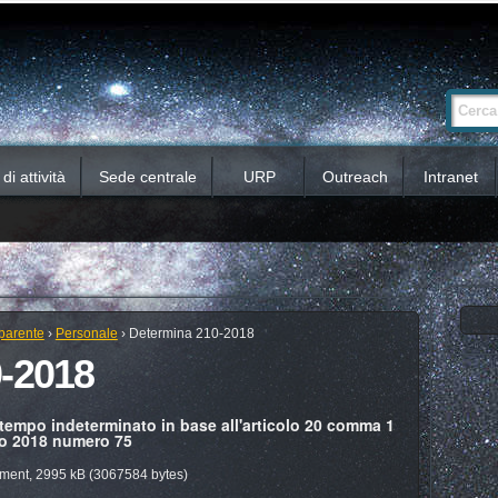
Ricerca
Cerca nel 
avanzata…
i attività
Sede centrale
URP
Outreach
Intranet
parente
›
Personale
›
Determina 210-2018
-2018
tempo indeterminato in base all'articolo 20 comma 1
io 2018 numero 75
ent, 2995 kB (3067584 bytes)