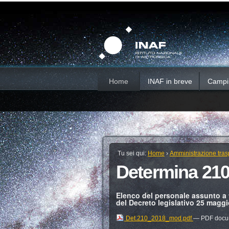
Salta
Strumenti
Sezioni
personali
ai
contenuti.
|
Salta
alla
navigazione
Home
INAF in breve
Campi d
Tu sei qui:
Home
›
Amministrazione tras
Determina 210
Elenco del personale assunto a 
del Decreto legislativo 25 magg
Det.210_2018_mod.pdf
— PDF docum