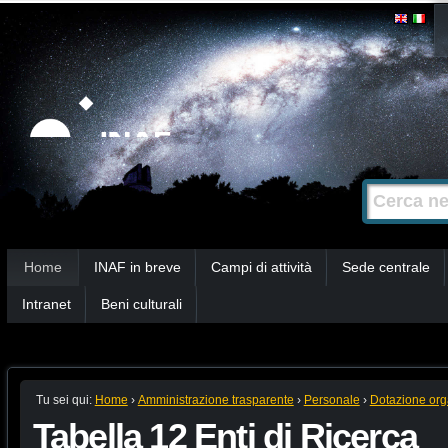
Salta
Strumenti
personali
ai
contenuti.
|
Salta
alla
Cerca nel s
Ricerca
navigazione
avanzata…
Sezioni
Home
INAF in breve
Campi di attività
Sede centrale
Intranet
Beni culturali
Tu sei qui:
Home
›
Amministrazione trasparente
›
Personale
›
Dotazione org
Tabella 12 Enti di Ricerca