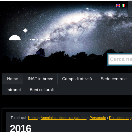
Salta
Strumenti
personali
ai
contenuti.
|
Salta
alla
Cerca nel s
Ricerca
navigazione
avanzata…
Sezioni
Home
INAF in breve
Campi di attività
Sede centrale
Intranet
Beni culturali
Tu sei qui:
Home
›
Amministrazione trasparente
›
Personale
›
Dotazione org
2016