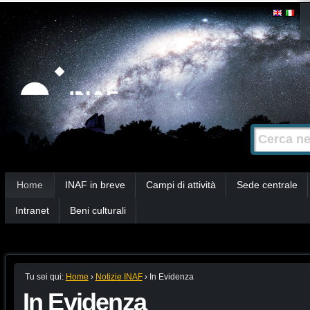
Salta
Strumenti
personali
ai
contenuti.
|
Salta
alla
Cerca nel s
Ricerca
navigazione
avanzata…
Sezioni
Home
INAF in breve
Campi di attività
Sede centrale
Intranet
Beni culturali
Tu sei qui:
Home
›
Notizie INAF
›
In Evidenza
In Evidenza