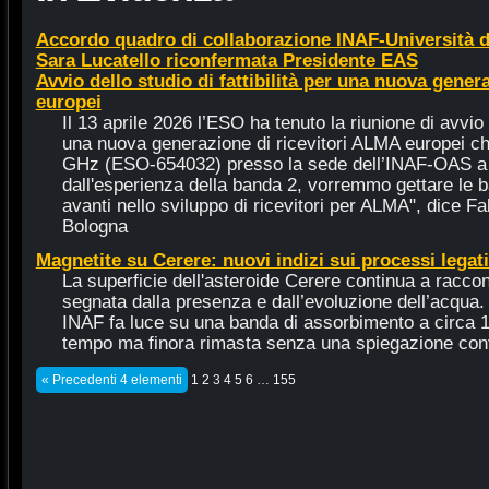
Accordo quadro di collaborazione INAF-Università 
Sara Lucatello riconfermata Presidente EAS
Avvio dello studio di fattibilità per una nuova gener
europei
Il 13 aprile 2026 l’ESO ha tenuto la riunione di avvio d
una nuova generazione di ricevitori ALMA europei c
GHz (ESO-654032) presso la sede dell’INAF-OAS a 
dall'esperienza della banda 2, vorremmo gettare le b
avanti nello sviluppo di ricevitori per ALMA", dice Fab
Bologna
Magnetite su Cerere: nuovi indizi sui processi legati
La superficie dell'asteroide Cerere continua a racco
segnata dalla presenza e dall’evoluzione dell’acqua
INAF fa luce su una banda di assorbimento a circa 1
tempo ma finora rimasta senza una spiegazione con
« Precedenti 4 elementi
1
2
3
4
5
6
…
155