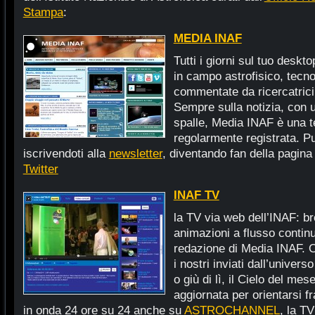
Stampa
:
MEDIA INAF
Tutti i giorni sul tuo deskto
in campo astrofisico, tecno
commentate da ricercatrici 
Sempre sulla notizia, con 
spalle, Media INAF è una t
regolarmente registrata. Pu
iscrivendoti alla
newsletter
, diventando fan della pagin
Twitter
INAF TV
la TV via web dell’INAF: bre
animazioni a flusso contin
redazione di Media INAF. O
i nostri inviati dall’univers
o giù di lì, il Cielo del me
aggiornata per orientarsi f
in onda 24 ore su 24 anche su
ASTROCHANNEL
, la TV