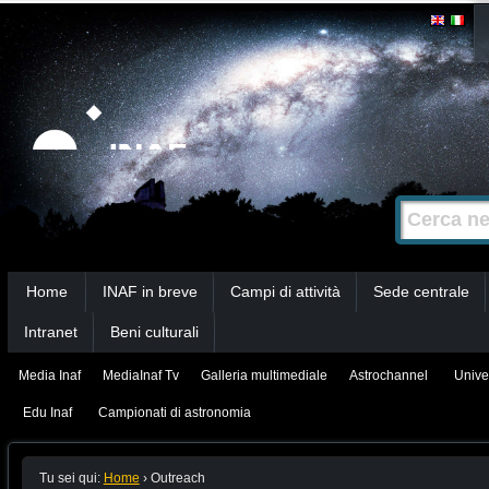
Salta
Strumenti
personali
ai
contenuti.
|
Salta
alla
Cerca nel s
Ricerca
navigazione
avanzata…
Sezioni
Home
INAF in breve
Campi di attività
Sede centrale
Intranet
Beni culturali
Media Inaf
MediaInaf Tv
Galleria multimediale
Astrochannel
Unive
Edu Inaf
Campionati di astronomia
Tu sei qui:
Home
›
Outreach