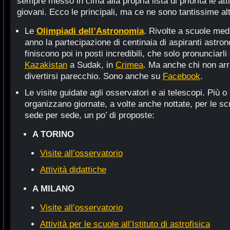
sempre messo in cima alla propria lista di priorità le atti
giovani. Ecco le principali, ma ce ne sono tantissime alt
Le
Olimpiadi dell’Astronomia
. Rivolte a scuole med
anno la partecipazione di centinaia di aspiranti astronom
finiscono poi in posti incredibili, che solo pronunciarl
Kazakistan
a Sudak, in
Crimea
. Ma anche chi non arri
divertirsi parecchio. Sono anche su
Facebook
.
Le visite guidate agli osservatori e ai telescopi. Più 
organizzano giornate, a volte anche nottate, per le sc
sede per sede, un po’ di proposte:
A TORINO
Visite all’osservatorio
Attività didattiche
A MILANO
Visite all’osservatorio
Attività per le scuole all’Istituto di astrofisica