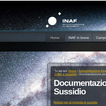
Salta
Strumenti
Sezioni
personali
ai
contenuti.
|
Salta
alla
navigazione
Home
INAF in breve
Campi d
Tu sei qui:
Home
›
Amministrazione tras
Criteri e modalita'
›
Documentazione per 
Documentazion
Sussidio
Modulo per la richiesta di sussidio