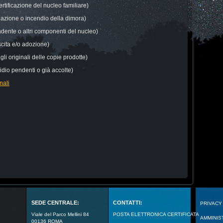
ertificazione del nucleo familiare)
dazione o incendio della dimora)
ente o altri componenti del nucleo)
scita e/o adozione)
li originali delle copie prodotte)
idio pendenti o già accolte)
nali
SEDE CENTRALE:
CONTATTI:
PRIVACY
Viale del Parco Mellini 84
POSTA ELETTRONICA CERTIFICATA
AMMINIS
00136 ROMA