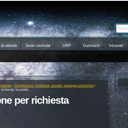
Ricerca
Cerca nel 
avanzata…
i attività
Sede centrale
URP
Outreach
Intranet
parente
›
Sovvenzioni, contributi, sussidi, vantaggi economici
›
richiesta Sussidio
e per richiesta