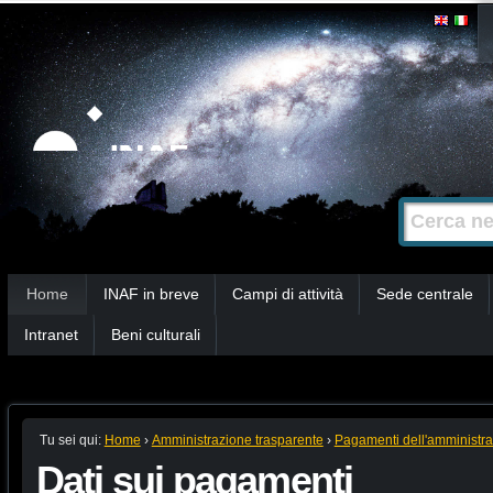
Salta
Strumenti
personali
ai
contenuti.
|
Salta
alla
Cerca nel s
Ricerca
navigazione
avanzata…
Sezioni
Home
INAF in breve
Campi di attività
Sede centrale
Intranet
Beni culturali
Tu sei qui:
Home
›
Amministrazione trasparente
›
Pagamenti dell'amministr
Dati sui pagamenti