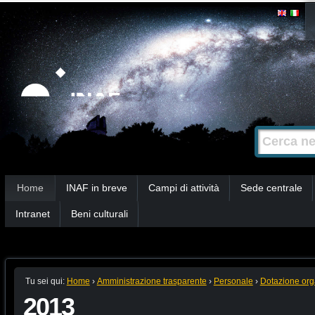
Salta
Strumenti
personali
ai
contenuti.
|
Salta
alla
Cerca nel s
Ricerca
navigazione
avanzata…
Sezioni
Home
INAF in breve
Campi di attività
Sede centrale
Intranet
Beni culturali
Tu sei qui:
Home
›
Amministrazione trasparente
›
Personale
›
Dotazione org
2013