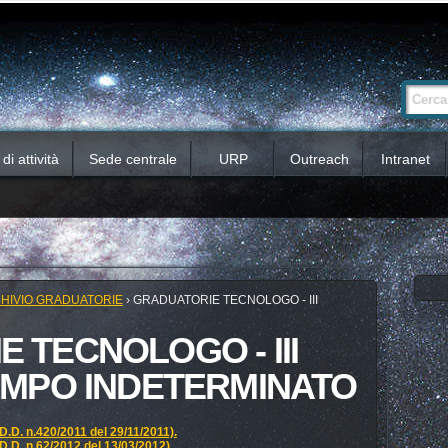
Ricerca
Cerca nel 
avanzata…
i attività
Sede centrale
URP
Outreach
Intranet
HIVIO GRADUATORIE
›
GRADUATORIE TECNOLOGO - III
 TECNOLOGO - III
EMPO INDETERMINATO
(D.D. n.420/2011 del 29/11/2011).
 (D.D. n.62/2012 del 13/03/2012)