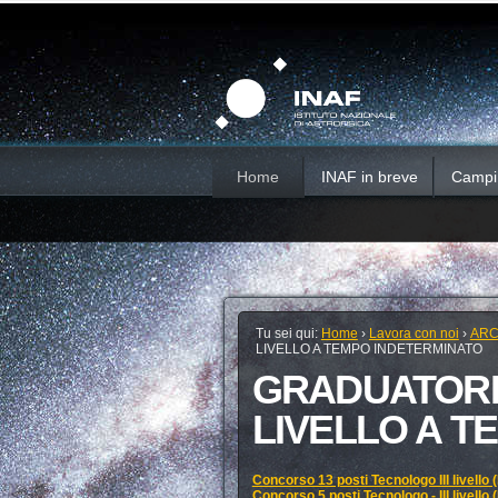
Salta
Strumenti
Sezioni
personali
ai
contenuti.
|
Salta
alla
navigazione
Home
INAF in breve
Campi d
Tu sei qui:
Home
›
Lavora con noi
›
ARC
LIVELLO A TEMPO INDETERMINATO
GRADUATORIE
LIVELLO A T
Concorso 13 posti Tecnologo III livello 
Concorso 5 posti Tecnologo - III livello