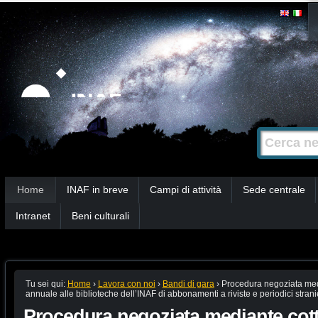
Salta
Strumenti
personali
ai
contenuti.
|
Salta
alla
Cerca nel s
Ricerca
navigazione
avanzata…
Sezioni
Home
INAF in breve
Campi di attività
Sede centrale
Intranet
Beni culturali
Tu sei qui:
Home
›
Lavora con noi
›
Bandi di gara
›
Procedura negoziata media
annuale alle biblioteche dell’INAF di abbonamenti a riviste e periodici stranier
Procedura negoziata mediante cott