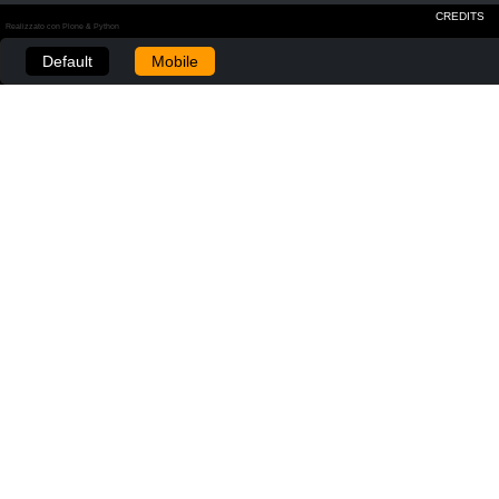
CREDITS
Realizzato con Plone & Python
Default
Mobile