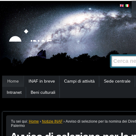
Salta
Strumenti
personali
ai
contenuti.
|
Salta
alla
Cerca nel s
Ricerca
navigazione
avanzata…
Sezioni
Home
INAF in breve
Campi di attività
Sede centrale
Intranet
Beni culturali
Tu sei qui:
Home
›
Notizie INAF
›
Avviso di selezione per la nomina dei Diret
Palermo