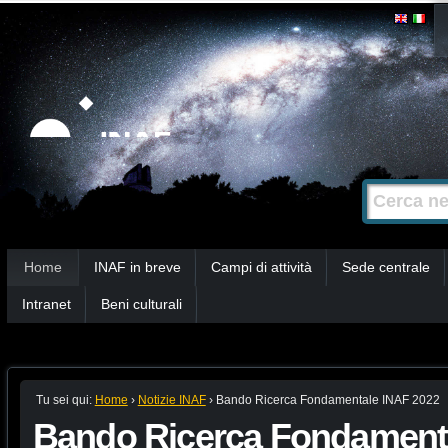
Salta
Strumenti
personali
ai
contenuti.
|
Salta
alla
Cerca nel s
Ricerca
navigazione
avanzata…
Sezioni
Home
INAF in breve
Campi di attività
Sede centrale
Intranet
Beni culturali
Tu sei qui:
Home
›
Notizie INAF
›
Bando Ricerca Fondamentale INAF 2022
Bando Ricerca Fondament