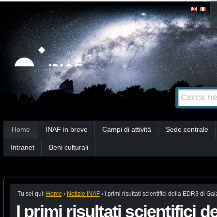
Salta
Strumenti
personali
ai
contenuti.
|
Salta
alla
Cerca nel s
Ricerca
navigazione
avanzata…
Sezioni
Home
INAF in breve
Campi di attività
Sede centrale
Intranet
Beni culturali
Tu sei qui:
Home
›
Notizie INAF
›
I primi risultati scientifici della EDR3 di Gai
I primi risultati scientifici 