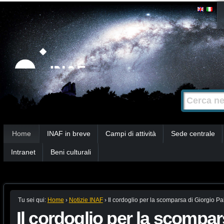
Salta
Strumenti
personali
ai
contenuti.
|
Salta
alla
Cerca nel s
Ricerca
navigazione
avanzata…
Sezioni
Home
INAF in breve
Campi di attività
Sede centrale
Intranet
Beni culturali
Tu sei qui:
Home
›
Notizie INAF
›
Il cordoglio per la scomparsa di Giorgio P
Il cordoglio per la scompar