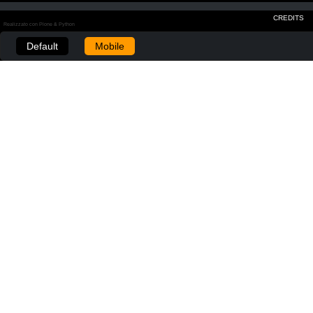
CREDITS
Realizzato con Plone & Python
Default
Mobile