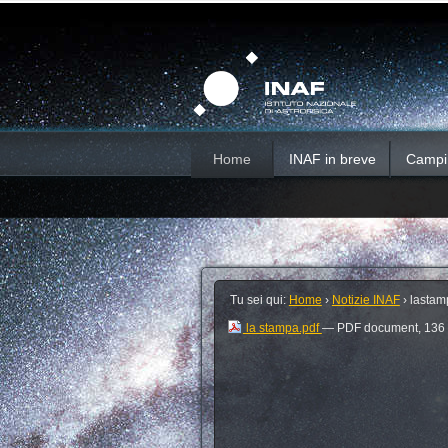
Salta
Strumenti
Sezioni
personali
ai
contenuti.
|
Salta
alla
navigazione
Home
INAF in breve
Campi d
Tu sei qui:
Home
›
Notizie INAF
›
lastam
la stampa.pdf
— PDF document, 136 