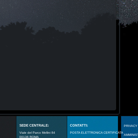
SEDE CENTRALE:
CONTATTI:
PRIVACY
Viale del Parco Mellini 84
POSTA ELETTRONICA CERTIFICATA
AMMINIS
00136 ROMA