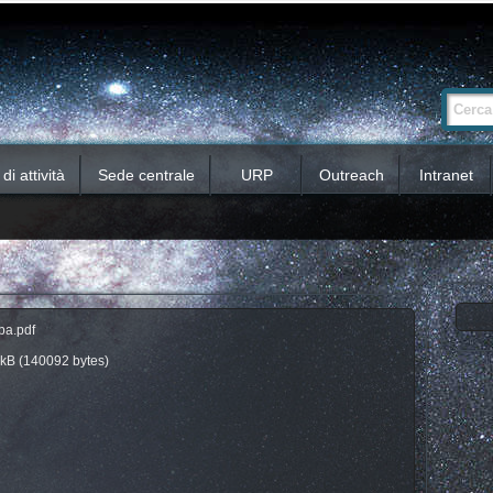
Ricerca
Cerca nel 
avanzata…
i attività
Sede centrale
URP
Outreach
Intranet
pa.pdf
kB (140092 bytes)