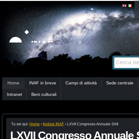
Salta
Strumenti
personali
ai
contenuti.
|
Salta
alla
Cerca nel s
Ricerca
navigazione
avanzata…
Sezioni
Home
INAF in breve
Campi di attività
Sede centrale
Intranet
Beni culturali
Tu sei qui:
Home
›
Notizie INAF
›
LXVII Congresso Annuale SAIt
LXVII Congresso Annuale 