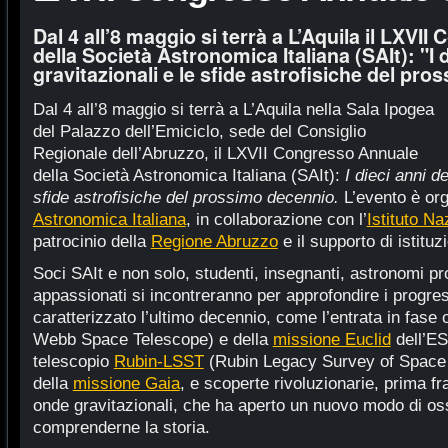
Dal 4 all’8 maggio si terrà a L’Aquila il LXVI
della Società Astronomica Italiana (SAIt): "I 
gravitazionali e le sfide astrofisiche del pr
Dal 4 all’8 maggio si terrà a L’Aquila nella Sala Ipogea
del Palazzo dell’Emiciclo, sede del Consiglio
Regionale dell’Abruzzo, il LXVII Congresso Annuale
della Società Astronomica Italiana (SAIt):
I dieci anni d
sfide astrofisiche del prossimo decennio.
L’evento è org
Astronomica Italiana
, in collaborazione con l’
Istituto Na
patrocinio della
Regione Abruzzo
e il supporto di istituzi
Soci SAIt e non solo, studenti, insegnanti, astronomi pro
appassionati si incontreranno per approfondire i progres
caratterizzato l’ultimo decennio, come l’entrata in fase
Webb Space Telescope) e della
missione Euclid
dell’ES
telescopio
Rubin-LSST
(Rubin Legacy Survey of Space a
della
missione Gaia
, e scoperte rivoluzionarie, prima fra
onde gravitazionali, che ha aperto un nuovo modo di oss
comprenderne la storia.