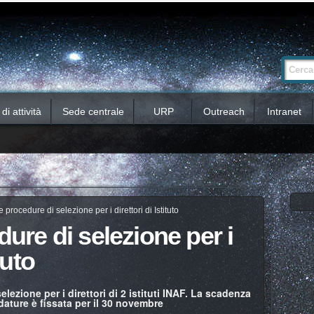
Ricerca
Cerca nel 
avanzata…
i attività
Sede centrale
URP
Outreach
Intranet
le procedure di selezione per i direttori di Istituto
dure di selezione per i
tuto
elezione per i direttori di 2 istituti INAF. La scadenza
dature è fissata per il 30 novembre