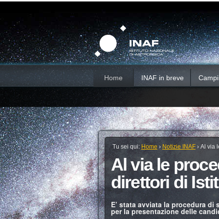
Salta
Strumenti
Sezioni
personali
ai
contenuti.
|
Salta
alla
navigazione
Home
INAF in breve
Campi d
Tu sei qui:
Home
›
Notizie INAF
›
Al via 
Al via le proce
direttori di Isti
E’ stata avviata la procedura di s
per la presentazione delle candi