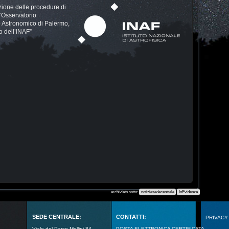
zione delle procedure di
l’Osservatorio
 Astronomico di Palermo,
o dell’INAF”
archiviato sotto:
notiziesedecentrale
InEvidenza
SEDE CENTRALE:
CONTATTI:
PRIVACY
Viale del Parco Mellini 84
POSTA ELETTRONICA CERTIFICATA