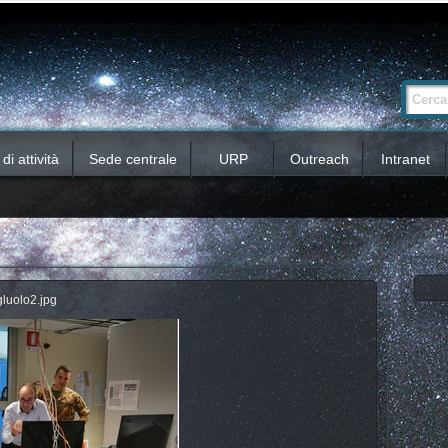
Ricerca
Cerca nel 
avanzata…
i attività
Sede centrale
URP
Outreach
Intranet
igluolo2.jpg