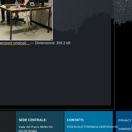
mensioni originali…
—
Dimensione
:
356.2 kB
SEDE CENTRALE:
CONTATTI:
PRIVACY
Viale del Parco Mellini 84
POSTA ELETTRONICA CERTIFICATA
AMMINIS
00136 ROMA