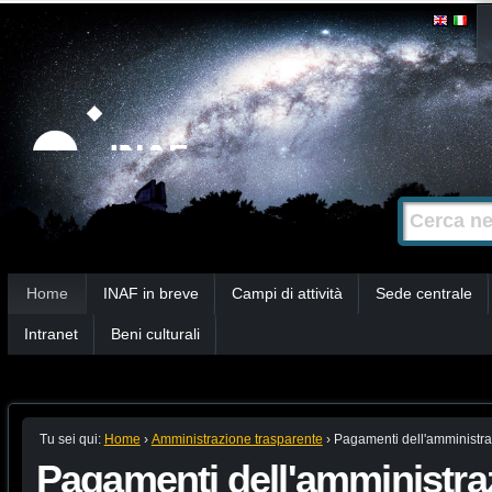
Salta
Strumenti
personali
ai
contenuti.
|
Salta
alla
Cerca nel s
Ricerca
navigazione
avanzata…
Sezioni
Home
INAF in breve
Campi di attività
Sede centrale
Intranet
Beni culturali
Tu sei qui:
Home
›
Amministrazione trasparente
›
Pagamenti dell'amministr
Pagamenti dell'amministra