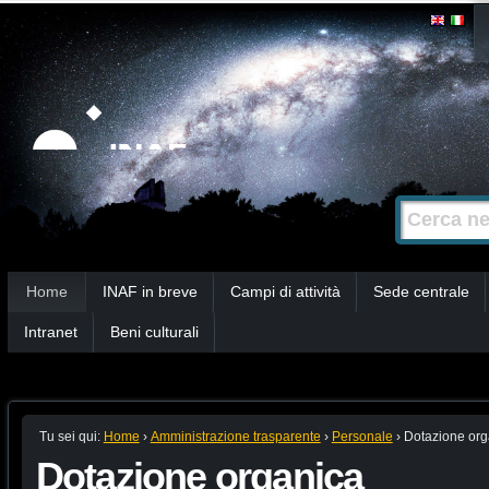
Salta
Strumenti
personali
ai
contenuti.
|
Salta
alla
Cerca nel s
Ricerca
navigazione
avanzata…
Sezioni
Home
INAF in breve
Campi di attività
Sede centrale
Intranet
Beni culturali
Tu sei qui:
Home
›
Amministrazione trasparente
›
Personale
›
Dotazione org
Dotazione organica