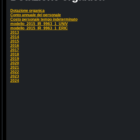
Dotazione organica
Conto annuale del personale
Costo personale tempo indeterminato
modello_2015_IR_9963_1_UNIV
modello_2015_IR_9963_1_ERIC
2013
2014
2015
2016
2017
2018
2019
2020
2021
2022
2023
2024