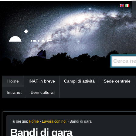
Salta
Strumenti
personali
ai
contenuti.
|
Salta
alla
Cerca nel s
Ricerca
navigazione
avanzata…
Sezioni
Home
INAF in breve
Campi di attività
Sede centrale
Intranet
Beni culturali
Tu sei qui:
Home
›
Lavora con noi
›
Bandi di gara
Bandi di gara