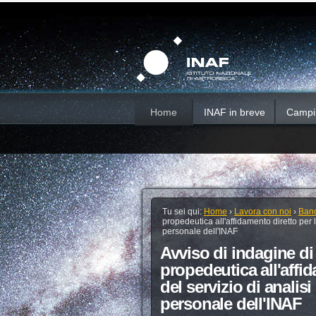
Salta
Strumenti
Sezioni
personali
ai
contenuti.
|
Salta
alla
navigazione
Home
INAF in breve
Campi d
Tu sei qui:
Home
›
Lavora con noi
›
Band
propedeutica all'affidamento diretto per l
personale dell'INAF
Avviso di indagine di
propedeutica all'affid
del servizio di analis
personale dell'INAF