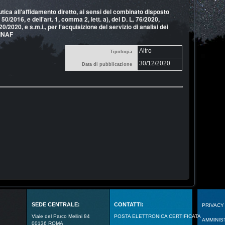
ica all'affidamento diretto, ai sensi del combinato disposto
 50/2016, e dell'art. 1, comma 2, lett. a), del D. L. 76/2020,
0/2020, e s.m.i., per l'acquisizione del servizio di analisi dei
'INAF
Altro
Tipologia
30/12/2020
Data di pubblicazione
SEDE CENTRALE:
CONTATTI:
PRIVACY
Viale del Parco Mellini 84
POSTA ELETTRONICA CERTIFICATA
AMMINIS
00136 ROMA